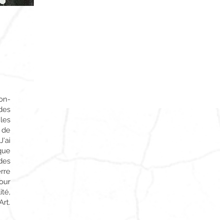
on­
 des
les
s de
J'ai
 que
des
rre
our
ité,
Art.